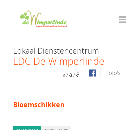
Lokaal Dienstencentrum
LDC De Wimperlinde
a
Foto's
a
/
/
a
Bloemschikken