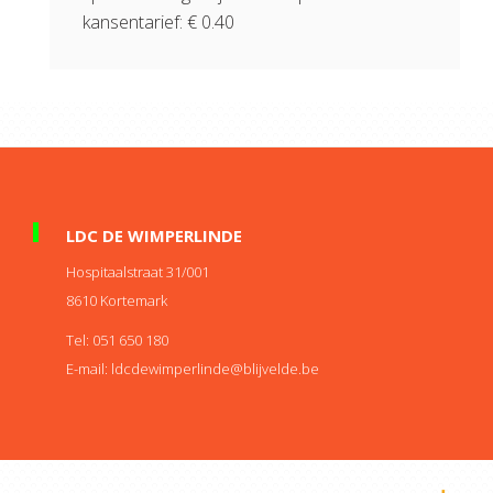
kansentarief: € 0.40
LDC DE WIMPERLINDE
Hospitaalstraat 31/001
8610
Kortemark
Tel:
051 650 180
E-mail:
eb.edlevjilb@ednilrepmiwedcdl