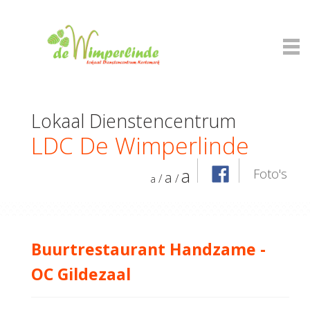
Lokaal Dienstencentrum
LDC De Wimperlinde
a
Foto's
a
/
/
a
Buurtrestaurant Handzame -
OC Gildezaal