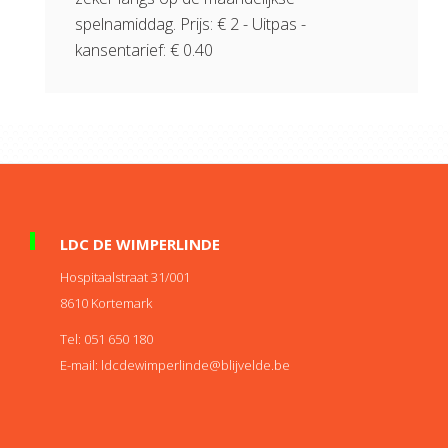
spelnamiddag. Prijs: € 2 - Uitpas -
kansentarief: € 0.40
LDC DE WIMPERLINDE
Hospitaalstraat 31/001
8610
Kortemark
Tel:
051 650 180
E-mail:
eb.edlevjilb@ednilrepmiwedcdl