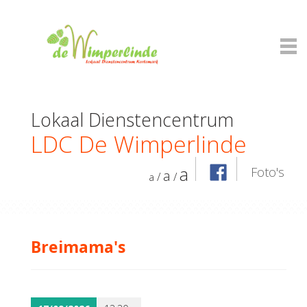
Lokaal Dienstencentrum
LDC De Wimperlinde
a
Foto's
a
/
/
a
Breimama's