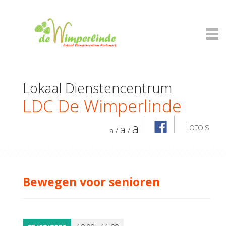
Lokaal Dienstencentrum
LDC De Wimperlinde
a
Foto's
a
/
/
a
Bewegen voor senioren