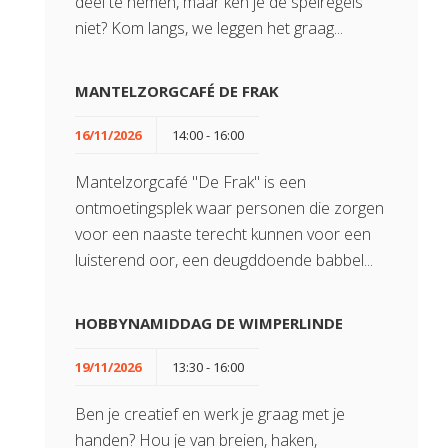
deel te nemen, maar ken je de spelregels
niet? Kom langs, we leggen het graag...
MANTELZORGCAFÉ DE FRAK
16/11/2026
14:00 - 16:00
Mantelzorgcafé "De Frak" is een
ontmoetingsplek waar personen die zorgen
voor een naaste terecht kunnen voor een
luisterend oor, een deugddoende babbel...
HOBBYNAMIDDAG DE WIMPERLINDE
19/11/2026
13:30 - 16:00
Ben je creatief en werk je graag met je
handen? Hou je van breien, haken,