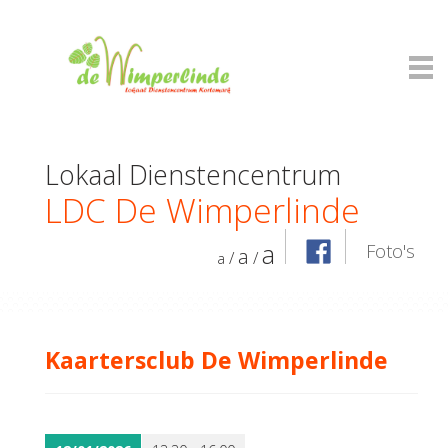
Lokaal Dienstencentrum
LDC De Wimperlinde
a
Foto's
a
/
/
a
Kaartersclub De Wimperlinde