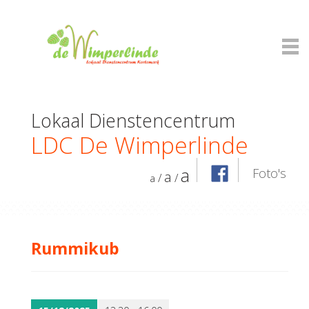
Lokaal Dienstencentrum
LDC De Wimperlinde
a
Foto's
a
/
/
a
Rummikub