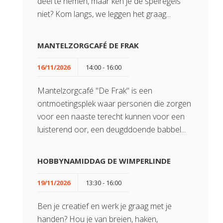
deel te nemen, maar ken je de spelregels
niet? Kom langs, we leggen het graag...
MANTELZORGCAFÉ DE FRAK
16/11/2026
14:00 - 16:00
Mantelzorgcafé "De Frak" is een
ontmoetingsplek waar personen die zorgen
voor een naaste terecht kunnen voor een
luisterend oor, een deugddoende babbel...
HOBBYNAMIDDAG DE WIMPERLINDE
19/11/2026
13:30 - 16:00
Ben je creatief en werk je graag met je
handen? Hou je van breien, haken,