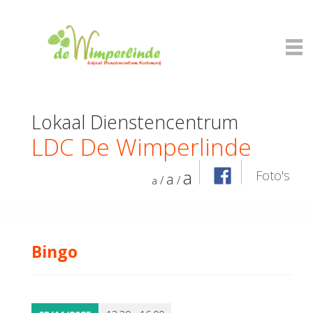
Lokaal Dienstencentrum
LDC De Wimperlinde
a
Foto's
a
/
/
a
Bingo