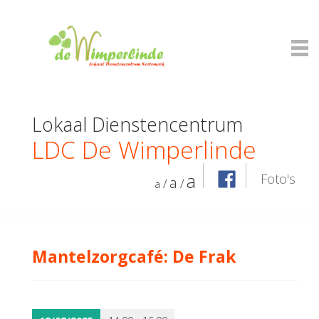
Lokaal Dienstencentrum
LDC De Wimperlinde
a
Foto's
a
/
/
a
Mantelzorgcafé: De Frak