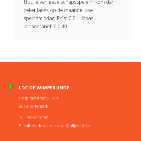
Hou je van gezelschapsspelen? Kom dan
zeker langs op de maandelijkse
spelnamiddag. Prijs: € 2 - Uitpas -
kansentarief: € 0.40
LDC DE WIMPERLINDE
Hospitaalstraat 31/001
8610
Kortemark
Tel:
051 650 180
E-mail:
eb.edlevjilb@ednilrepmiwedcdl