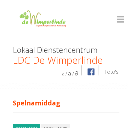
Lokaal Dienstencentrum
LDC De Wimperlinde
a
Foto's
a
/
/
a
Spelnamiddag