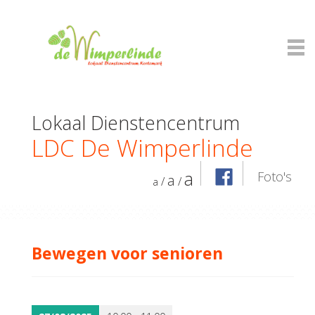
Lokaal Dienstencentrum
LDC De Wimperlinde
a
Foto's
a
/
/
a
Bewegen voor senioren